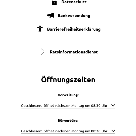
Datenschutz
Bankverbindung
Barrierefreiheitserklärung
Ratsinformationsdienst
Öffnungszeiten
Verwaltung:
Klicken, um weitere Öffnungs- oder Schließzeiten auszublenden
Geschlossen:
öffnet nächsten Montag um 08:30 Uhr
Bürgerbüro:
Klicken, um weitere Öffnungs- oder Schließzeiten auszublenden
Geschlossen:
öffnet nächsten Montag um 08:30 Uhr